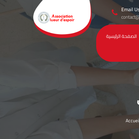
Email U
contact
الصفحة الرئيسية
Association lueur d'espoir El
kelaa des sraghna
Accuei