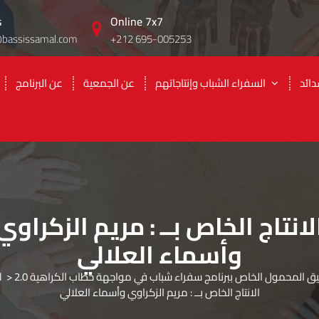
s
Online 7x7
@bassissamal.com
+212 695-005253
ائد
السفراء الشباب وإنتاجاتهم
عن الجمعية
عن البرنامج
لانتاج الخاص بــ : مريم الزكراوي
وأسماء العلالي
يق المحمول الخاص ببرنامج سفراء شباب في مواجهة خطاب الكراهية 2.0
>
l
الانتاج الخاص بــ : مريم الزكراوي وأسماء العلالي