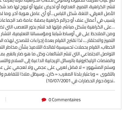
تنشر: الكراهية، التمييز، العداوة أو تحرض عليها أو تروج لها ضد
الأصل العرقي، اللغة، شكل اللباس…أو أي عامل هوية آخر. وما لم
يتسبب في أعمال عنف أو جرائم كراهية بصفة عامة ضد الجماعا
على الكراهية بشكل مباشر، فإنها قد تنشر بذور التعصب التي تضفي الشرعية على الأعمال الكراهية…
ومن الملاحظ على في أوساط شبابنا ومؤسساتنا التعليمية، انتشار ا
التمييز والاحتقار…، لذا نقترح القيام بعدة إجراءات للتصدي لهذه
الخطاب، القيام بحملات تحسيسية لفائدة التلاميذ بشأن مخاطر الت
التواصل الاجتماعي التي تنشر الشائعات وكل ما هو ضار بالغير، ب
والمنصات الإليكترونية بالرسائل الإيجابية الداعية إلى السلام والت
وسلم المشهور: » لا فضل لعربي على عجمي ولا لعجمي على عربي،
بالتقوى » وباعتبار بلدنا المغرب: « كان.. وسيظل ملاذا للتفاهم 
ندوة حوار الحضارات في 10/07/2001)..
0 Commentaires